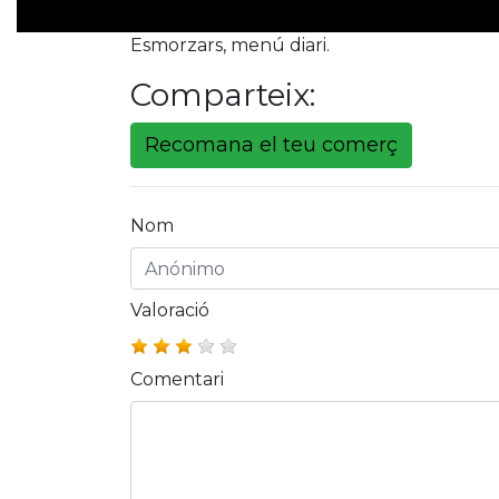
Esmorzars, menú diari.
Comparteix:
Recomana el teu comerç
Nom
Valoració
Comentari