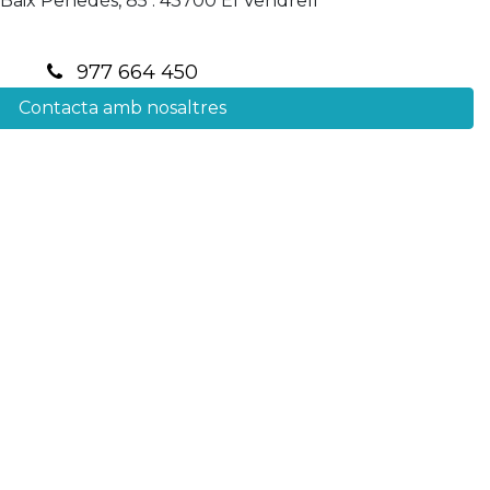
Baix Penedès, 85 . 43700 El Vendrell
977 664 450
Contacta amb nosaltres