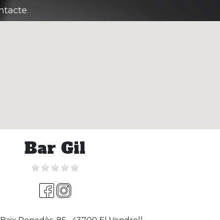
ntacte
Bar Gil