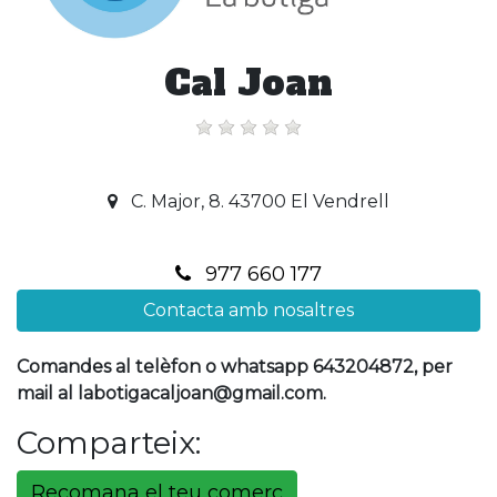
Cal Joan
C. Major, 8. 43700 El Vendrell
977 660 177
Contacta amb nosaltres
Comandes al telèfon o whatsapp 643204872, per
mail al labotigacaljoan@gmail.com.
Comparteix:
Recomana el teu comerç