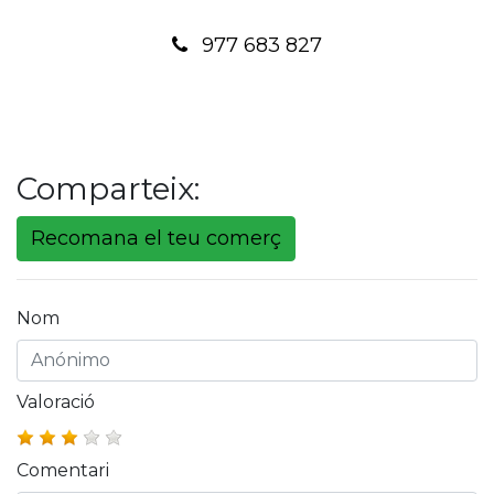
977 683 827
Comparteix:
Recomana el teu comerç
Nom
Valoració
Comentari