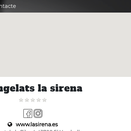
ntacte
gelats la sirena
www.lasirena.es