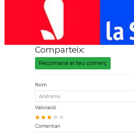
Comparteix:
Recomana el teu comerç
Nom
Valoració
Comentari