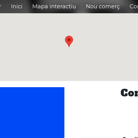
r
Inici
Mapa interactiu
Nou comerç
Co
Con