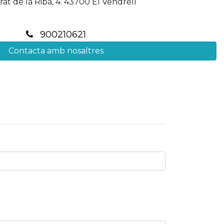
rat de la Riba, 4. 43700 El Vendrell
900210621
Contacta amb nosaltres