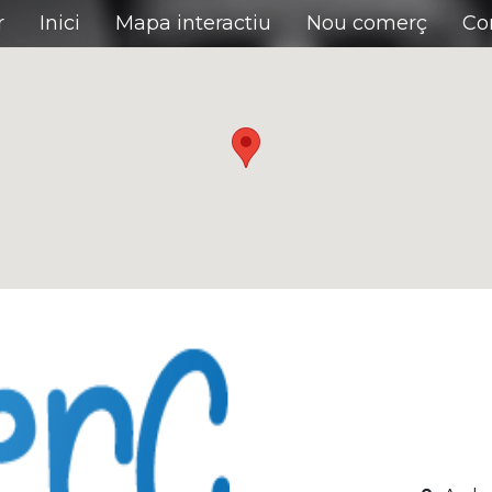
r
Inici
Mapa interactiu
Nou comerç
Co