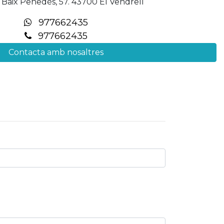
 Baix Penedès, 57. 43700 El Vendrell
977662435
977662435
Contacta amb nosaltres