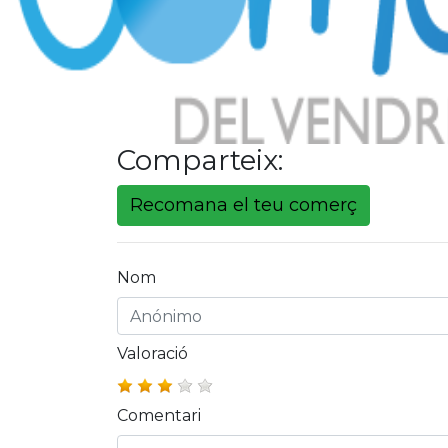
Comparteix:
Recomana el teu comerç
Nom
Valoració
Comentari