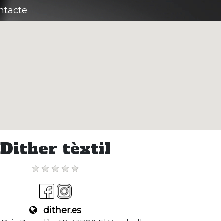
ntacte
Dither tèxtil
dither.es