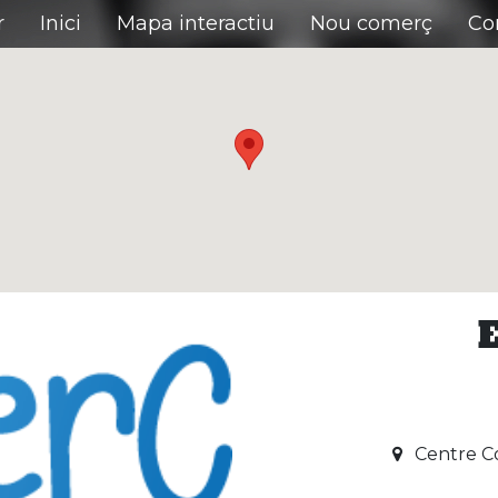
r
Inici
Mapa interactiu
Nou comerç
Co
Centre Co