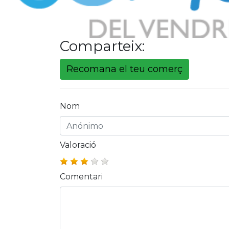
Comparteix:
Recomana el teu comerç
Nom
Valoració
Comentari