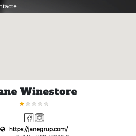
ntacte
ane Winestore
https://janegrup.com/