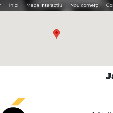
r
Inici
Mapa interactiu
Nou comerç
Co
J