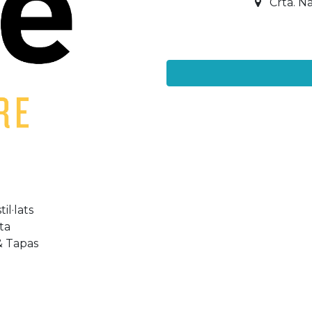
Crta. N
il·lats
ta
& Tapas