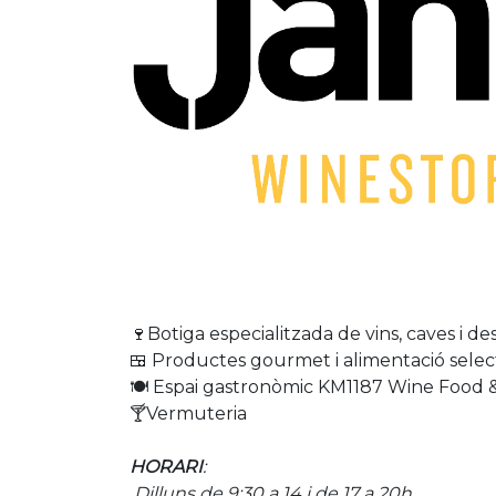
🍷Botiga especialitzada de vins, caves i dest
🍱 Productes gourmet i alimentació selec
🍽 Espai gastronòmic KM1187 Wine Food 
🍸Vermuteria
HORARI
:
Dilluns de 9:30 a 14 i de 17 a 20h