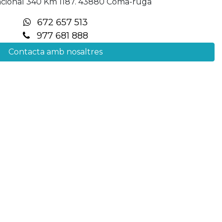
acional 340 Km 1187. 43880 Coma-ruga
672 657 513
977 681 888
Contacta amb nosaltres