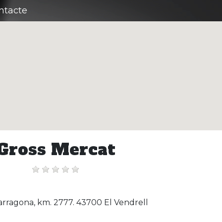
ntacte
Gross Mercat
arragona, km. 2777. 43700 El Vendrell