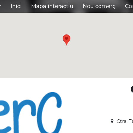
r
Inici
Mapa interactiu
Nou comerç
Co
Ctra. T