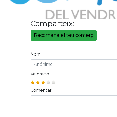
Comparteix:
Recomana el teu comerç
Nom
Valoració
Comentari