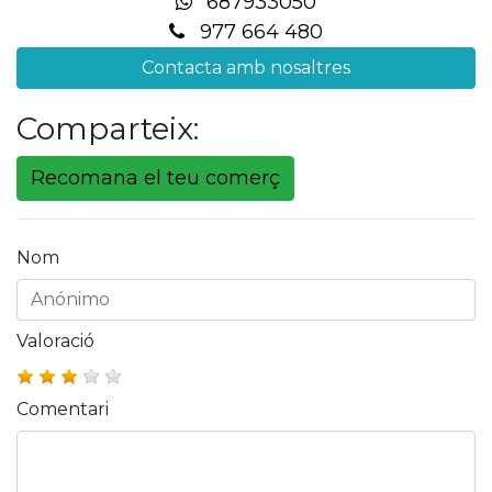
687933050
977 664 480
Contacta amb nosaltres
Comparteix:
Recomana el teu comerç
Nom
Valoració
Comentari