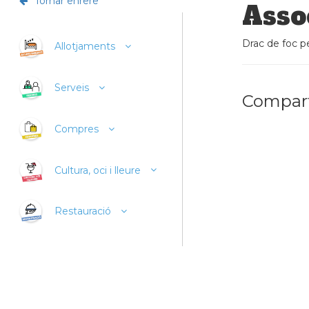
Tornar enrere
Asso
Drac de foc pe
Allotjaments
Serveis
Compart
Compres
Cultura, oci i lleure
Restauració