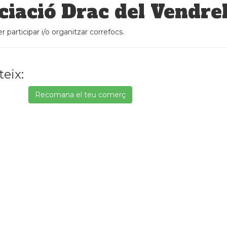
ciació Drac del Vendrel
r participar i/o organitzar correfocs.
eix:
Recomana el teu comerç