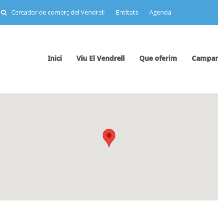
Cercador de comerç del Vendrell
Entitats
Agenda
Inici
Viu El Vendrell
Que oferim
Campan