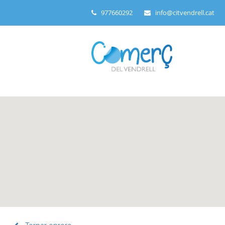
977660292
info@citvendrell.cat