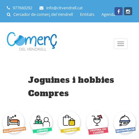
977660292
info@citvendrell.cat
Cercador de comerç del Vendrell
Entitats
Agenda
Toggle
navigati
Joguines i hobbies
Compres