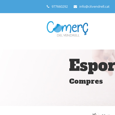
977660292
info@citvendrell.cat
Espor
Compres