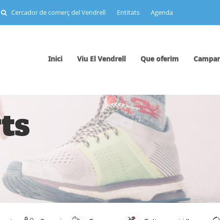
Cercador de comerç del Vendrell
Entitats
Agenda
Inici
Viu El Vendrell
Que oferim
Campan
ts