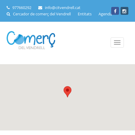
977660292
info@citvendrell.cat
Cercador de comerç del Vendrell
Entitats
Agenda
Toggle
navigati