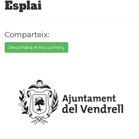
Esplai
Comparteix:
Recomana el teu comerç