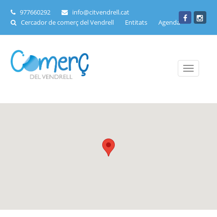
977660292
info@citvendrell.cat
Cercador de comerç del Vendrell
Entitats
Agenda
Toggle
navigati