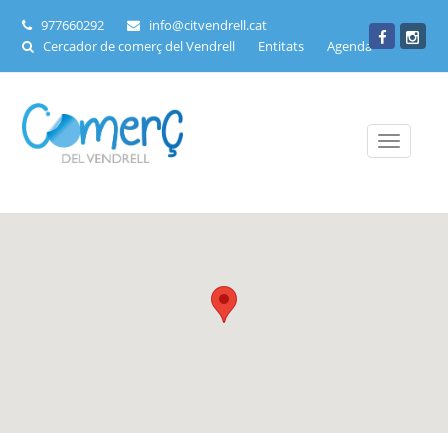
977660292
info@citvendrell.cat
Cercador de comerç del Vendrell
Entitats
Agenda
Toggle
navigati