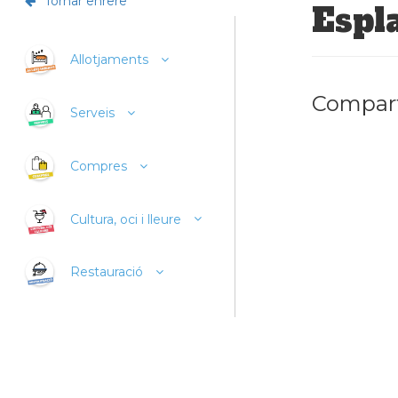
Tornar enrere
Espl
Allotjaments
Compart
Serveis
Compres
Cultura, oci i lleure
Restauració