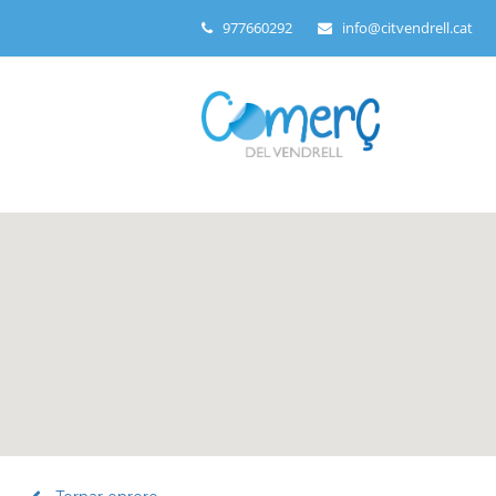
977660292
info@citvendrell.cat