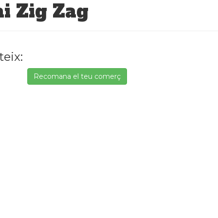
ai Zig Zag
eix:
Recomana el teu comerç