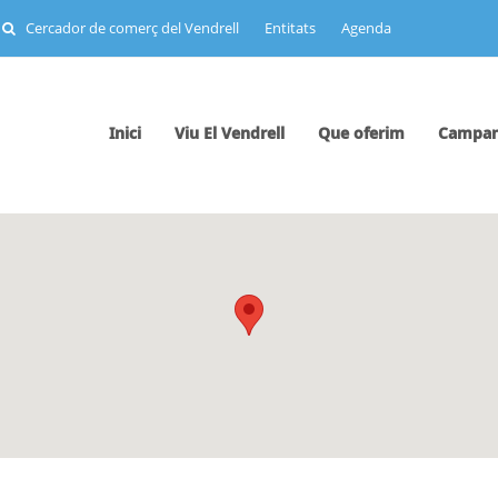
Cercador de comerç del Vendrell
Entitats
Agenda
Inici
Viu El Vendrell
Que oferim
Campan