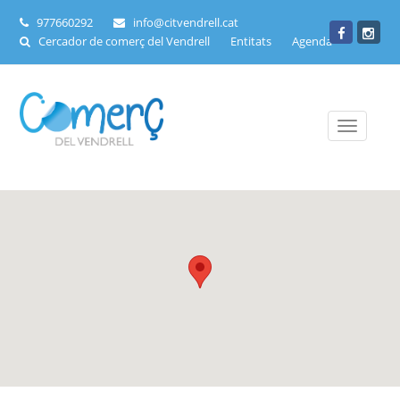
977660292
info@citvendrell.cat
Cercador de comerç del Vendrell
Entitats
Agenda
Toggle
navigati