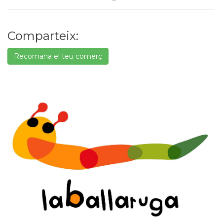
Comparteix:
Recomana el teu comerç