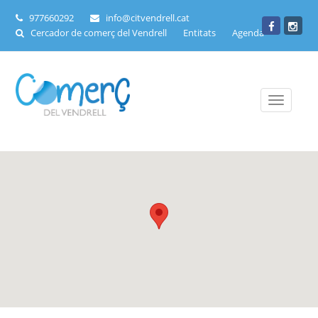
977660292
info@citvendrell.cat
Cercador de comerç del Vendrell
Entitats
Agenda
Toggle
navigati