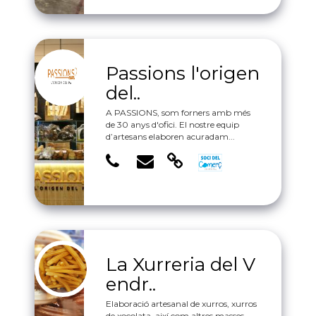
Passions l'origen
del..
A PASSIONS, som forners amb més
de 30 anys d'ofici. El nostre equip
d’artesans elaboren acuradam...
La Xurreria del V
endr..
Elaboració artesanal de xurros, xurros
de xocolata, així com altres masses