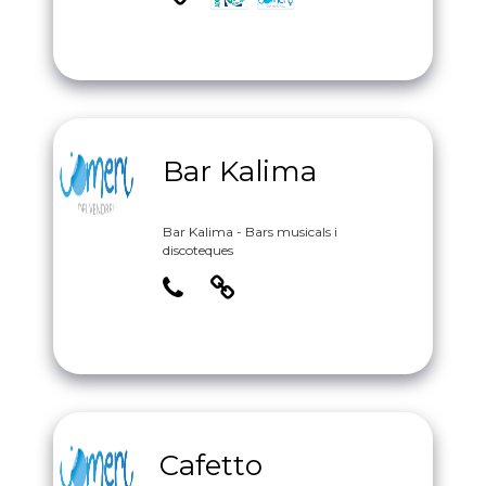
Bar Kalima
Bar Kalima - Bars musicals i
discoteques
Cafetto