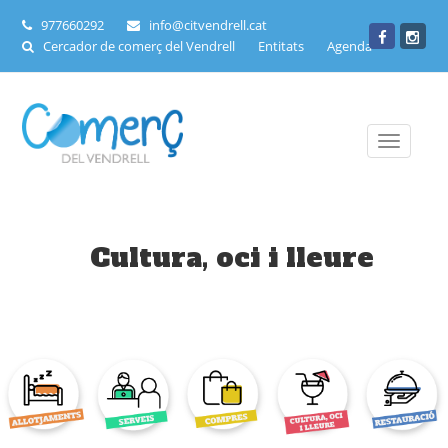
977660292
info@citvendrell.cat
Cercador de comerç del Vendrell
Entitats
Agenda
Toggle
navigati
Cultura, oci i lleure