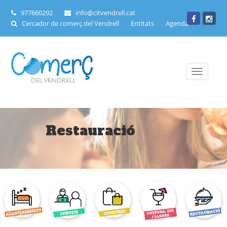
977660292
info@citvendrell.cat
Cercador de comerç del Vendrell
Entitats
Agenda
Toggle
navigati
Restauració